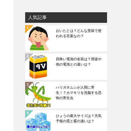
人気記事
おいたとは？どんな意味で使
われる言葉なの？
四角い電池の名前は？用途や
他の電池との違いは？
ハリガネムシが人間に寄
生！？カマキリを洗脳する恐
怖の寄生虫
ひょうの最大サイズは？天気
予報の雹と霰の違いは？