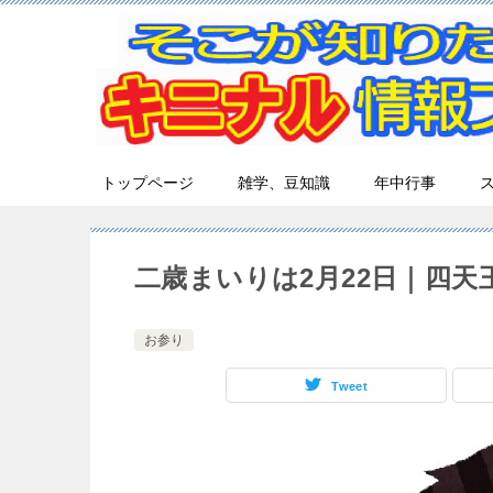
トップページ
雑学、豆知識
年中行事
二歳まいりは2月22日｜四
お参り
Tweet