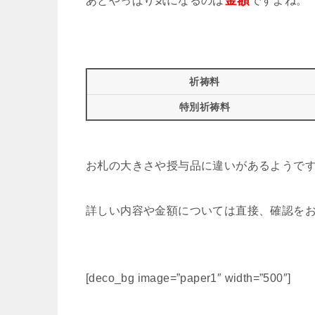
金額
あとやっぱり気になるのは
ですよね。
祈祷料
特別祈祷料
お札の大きさや授与品に違いがあるようで
詳しい内容や金額については直接、確認を
[deco_bg image=”paper1″ width=”500″]