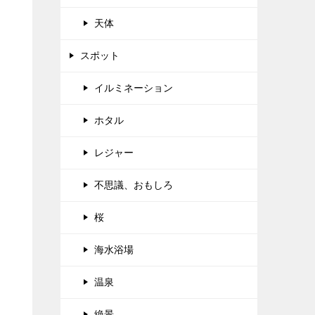
天体
スポット
イルミネーション
ホタル
レジャー
不思議、おもしろ
桜
海水浴場
温泉
絶景