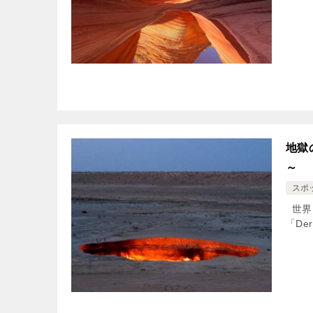
地獄
～
スポ
世界
「De