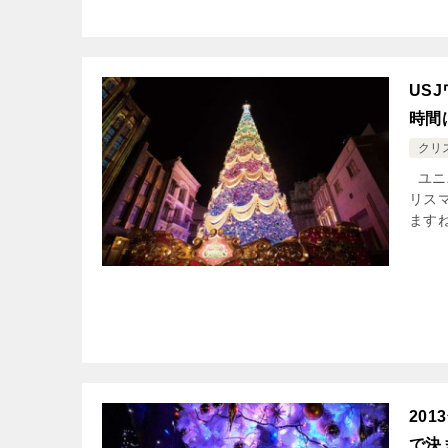
US
時間
クリ
ユニ
リス
ます
20
で決