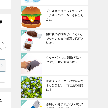
グリルオーダーって何？マク
ドナルドのバーガーを自分好
みに
催
開封後の調味料どれぐらいま
でなら大丈夫？最適な保存方
 ク
法は？
てい
タッチパネルの反応が悪い！
押せない時の対処方は？
オオイヌノフグリの意味があ
まりにひどい！花言葉や別名
は？
こ
缶切りや栓抜きがない時は？