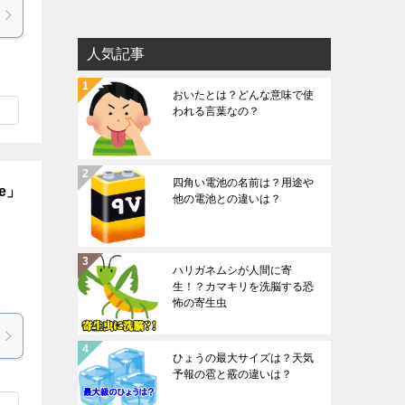
人気記事
おいたとは？どんな意味で使
われる言葉なの？
四角い電池の名前は？用途や
e」
他の電池との違いは？
る
ハリガネムシが人間に寄
生！？カマキリを洗脳する恐
怖の寄生虫
ひょうの最大サイズは？天気
予報の雹と霰の違いは？