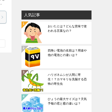
・
人気記事
おいたとは？どんな意味で使
われる言葉なの？
四角い電池の名前は？用途や
他の電池との違いは？
ハリガネムシが人間に寄
生！？カマキリを洗脳する恐
怖の寄生虫
ひょうの最大サイズは？天気
予報の雹と霰の違いは？