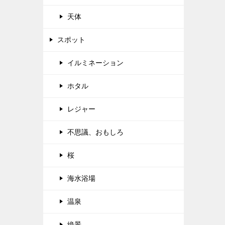
天体
スポット
イルミネーション
ホタル
レジャー
不思議、おもしろ
桜
海水浴場
温泉
絶景