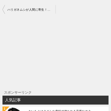
投
ハリガネムシが人間に寄生！？カマキリを洗脳する恐怖の寄生虫
稿
ナ
ビ
ゲ
ー
シ
ョ
ン
スポンサーリンク
人気記事