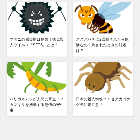
マダニの感染症は危険！猛毒殺
スズメバチに2回刺されたら危
人ウイルス『SFTS』とは？
険なの？刺されたときの対処
は？
ハリガネムシが人間に寄生！？
日本に殺人蜘蛛？！セアカゴケ
カマキリを洗脳する恐怖の寄生
グモに要注意！
虫