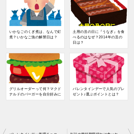
いかなごのくぎ煮は、なんで釘
土用の丑の日に『うなぎ』を食
煮？いかなご漁の解禁日は？
べるのはなぜ？2014年の丑の
日は？
グリルオーダーって何？マクド
バレンタインデーで人気のプレ
ナルドのバーガーを自分好みに
ゼント♪選ぶポイントとは？
投