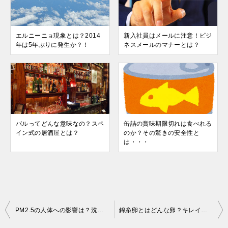
エルニーニョ現象とは？2014
新入社員はメールに注意！ビジ
年は5年ぶりに発生か？！
ネスメールのマナーとは？
バルってどんな意味なの？スペ
缶詰の賞味期限切れは食べれる
イン式の居酒屋とは？
のか？その驚きの安全性と
は・・・
投
PM2.5の人体への影響は？洗濯物は干しても大丈夫なの？
錦糸卵とはどんな卵？キレイに作るコツは片栗粉？
稿