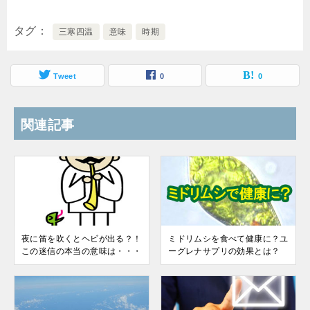
タグ
三寒四温
意味
時期
Tweet
0
0
関連記事
夜に笛を吹くとヘビが出る？！
ミドリムシを食べて健康に？ユ
この迷信の本当の意味は・・・
ーグレナサプリの効果とは？