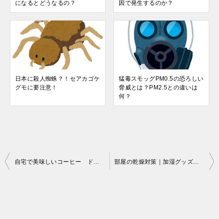
になるとどうなるの？
因で発生するのか？
日本に殺人蜘蛛？！セアカゴケ
猛毒スモッグPM0.5の恐ろしい
グモに要注意！
脅威とは？PM2.5との違いは
何？
投
自宅で美味しいコーヒー ドリッパーの違いとは？ビギナーにはメリタ式がオススメ
部屋の乾燥対策｜加湿グッズを使わない簡単お手軽な方法
稿
ナ
ビ