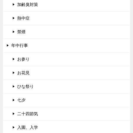
加齢臭対策
熱中症
禁煙
年中行事
お参り
お花見
ひな祭り
七夕
二十四節気
入園、入学