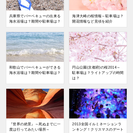
兵庫県でバーベキューの出来る
海津大崎の桜情報～駐車場は？
海水浴場は？期間や駐車場は？
開花情報など見頃を紹介
和歌山でバーベキューができる
円山公園(京都府)の桜2014～
海水浴場は？期間や駐車場は？
駐車場は？ライトアップの時間
は？
『世界の絶景』～死ぬまでに一
2013全国イルミネーションラ
度は行ってみたい場所～
ンキング！クリスマスのデート