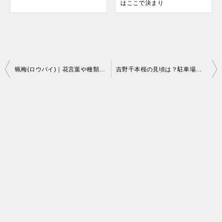
はここで決まり
投
蝋梅(ロウバイ)｜花言葉や種類、全国の名所などを紹介
吉野千本桜の見頃は？駐車場は？2014の開花予想など
稿
ナ
ビ
ゲ
ー
シ
ョ
ン